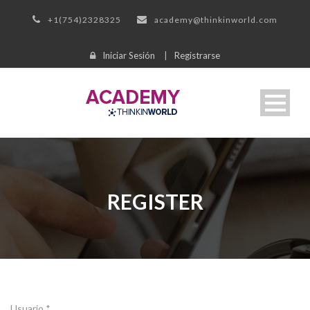
+1(754)2328325
academy@thinkinworld.com
Iniciar Sesión
|
Registrarse
REGISTER
Usuario *