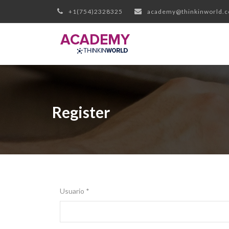
+1(754)2328325
academy@thinkinworld.
Register
Usuario *