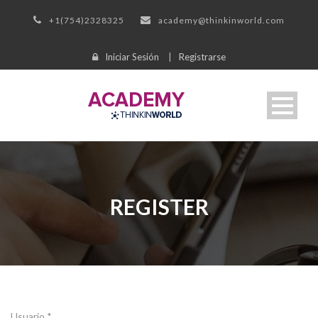
+1(754)2328325
academy@thinkinworld.com
Iniciar Sesión
|
Registrarse
REGISTER
Usuario *