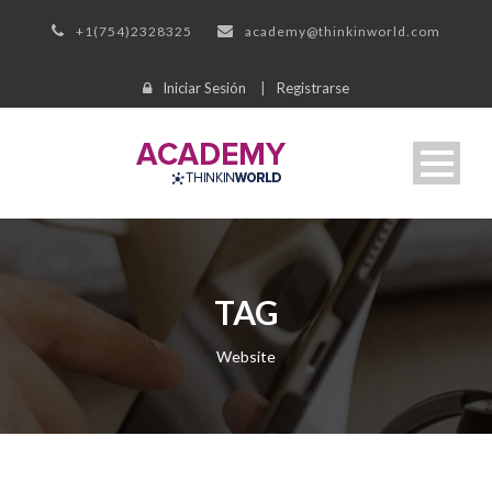
+1(754)2328325
academy@thinkinworld.com
Iniciar Sesión
|
Registrarse
TAG
Website