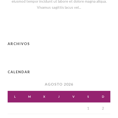
eiusmod tempor incidunt ut labore et dolore magna aliqua.
Vivamus sagittis lacus vel...
ARCHIVOS
CALENDAR
AGOSTO 2026
L
M
X
J
V
S
D
1
2