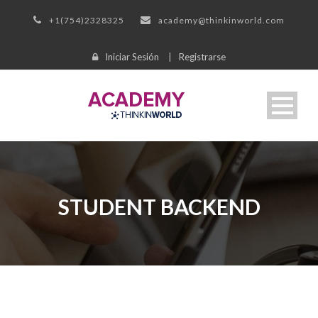
+1(754)2328325
academy@thinkinworld.com
Iniciar Sesión
|
Registrarse
STUDENT BACKEND